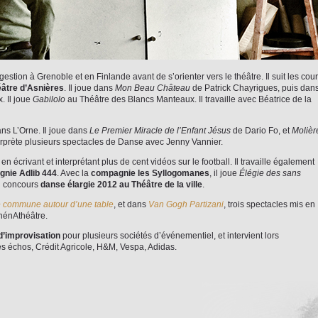
stion à Grenoble et en Finlande avant de s’orienter vers le théâtre. Il suit les cou
éâtre d’Asnières
. Il joue dans
Mon Beau Château
de Patrick Chayrigues, puis dan
. Il joue
Gabilolo
au Théâtre des Blancs Manteaux. Il travaille avec Béatrice de la
ns L’Orne. Il joue dans
Le Premier Miracle de l’Enfant Jésus
de Dario Fo, et
Molièr
terprète plusieurs spectacles de Danse avec Jenny Vannier.
n écrivant et interprétant plus de cent vidéos sur le football. Il travaille également
nie Adlib 444
. Avec la
compagnie les Syllogomanes
, il joue
Élégie des sans
 du concours
danse élargie 2012 au Théâtre de la ville
.
e commune autour d’une table
, et dans
Van Gogh Partizani
, trois spectacles mis en
hénAthéâtre.
d’improvisation
pour plusieurs sociétés d’événementiel, et intervient lors
s échos, Crédit Agricole, H&M, Vespa, Adidas.