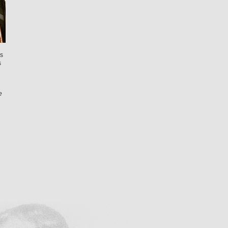
rs
s
e