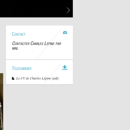
Contact
Contacter Charles Lépine par
mail
Télécharger
Le CV de Charles Lépine (pdf)