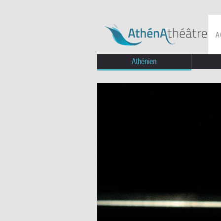
A
Athénien