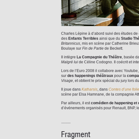
Charles Lépine à d’abord suivi des études de ge
des
Enfants Terribles
ainsi que du
Studio Th
Britannicus
, mis en scène par Catherine Brieux
Boulaye sur
Fin de Partie
de Beckett.
Il intègre
La Compagnie du Théâtre
, basée da
Malgré lui
de Céline Codogno. Il coécrit et in
Lors de l’Euro 2008 il collabore avec Youtube, e
sur
des happenings théâtraux
pour la
compag
Visage
, et obtient le prix spécial du jury lors
Il joue dans
Katharsis
, dans
Contes d’une foli
scène par Elsa Hamnane, de la compagnie At
Par ailleurs, il est
comédien de happening et 
d’événements organisés pour Renault, BNP, le
Fragment