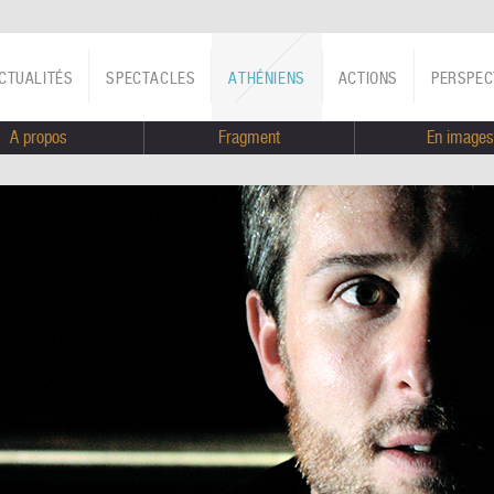
CTUALITÉS
SPECTACLES
ATHÉNIENS
ACTIONS
PERSPEC
A propos
Fragment
En images