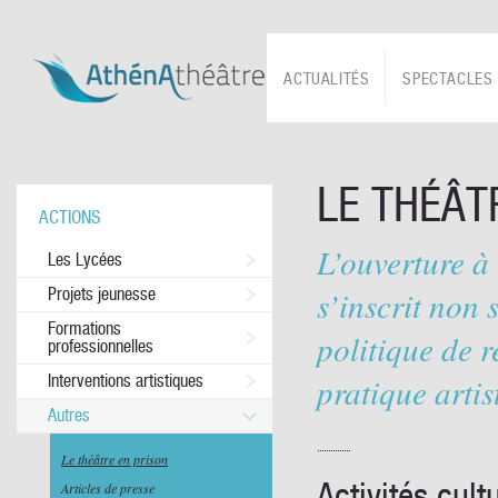
ACTUALITÉS
SPECTACLES
LE THÉÂT
ACTIONS
L’ouverture à 
Les Lycées
Projets jeunesse
s’inscrit non
Formations
politique de r
professionnelles
Interventions artistiques
pratique artis
Autres
Le théâtre en prison
Activités cult
Articles de presse