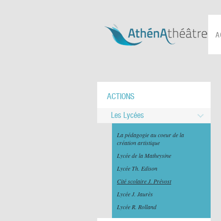
A
ACTIONS
Les Lycées
La pédagogie au coeur de la
création artistique
Lycée de la Matheysine
Lycée Th. Edison
Cité scolaire J. Prévost
Lycée J. Jaurès
Lycée R. Rolland