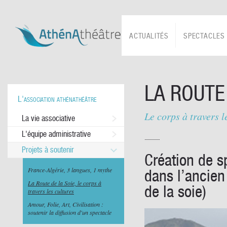
ACTUALITÉS
SPECTACLES
LA ROUTE
L'association athénathéâtre
Le corps à travers l
La vie associative
L'équipe administrative
Projets à soutenir
Création de s
France-Algérie, 3 langues, 1 mythe
dans l’ancien
La Route de la Soie, le corps à
de la soie)
travers les cultures
Amour, Folie, Art, Civilisation :
soutenir la diffusion d'un spectacle