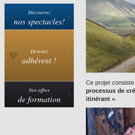
Découvrez
nos spectacles!
Devenez
adhérent !
Ce projet consiste
Nos offres
processus de créa
de formation
itinérant »
.